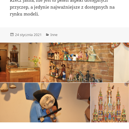
Rzecz jasna, nie jest to pełen aspekt dostępnych
przyczep, a jedynie najważniejsze z dostępnych na
rynku modeli.
Data
Kategorie
24 stycznia 2021
Inne
publikacji