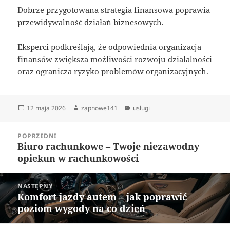
Dobrze przygotowana strategia finansowa poprawia
przewidywalność działań biznesowych.
Eksperci podkreślają, że odpowiednia organizacja
finansów zwiększa możliwości rozwoju działalności
oraz ogranicza ryzyko problemów organizacyjnych.
Data
Autor
Kategorie
12 maja 2026
zapnowe141
usługi
publikacji
Nawigacja
POPRZEDNI
wpisu
Biuro rachunkowe – Twoje niezawodny
Poprzedni
opiekun w rachunkowości
wpis:
NASTĘPNY
Komfort jazdy autem – jak poprawić
Następny
poziom wygody na co dzień
wpis: