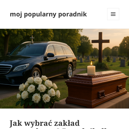
moj popularny poradnik
MENU
I
WIDGETY
Jak wybrać zakład