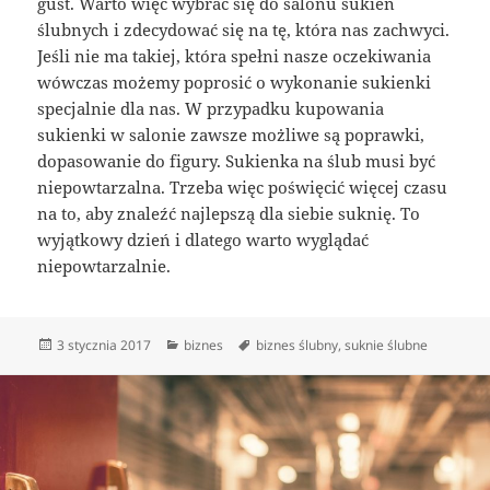
gust. Warto więc wybrać się do salonu sukien
ślubnych i zdecydować się na tę, która nas zachwyci.
Jeśli nie ma takiej, która spełni nasze oczekiwania
wówczas możemy poprosić o wykonanie sukienki
specjalnie dla nas. W przypadku kupowania
sukienki w salonie zawsze możliwe są poprawki,
dopasowanie do figury. Sukienka na ślub musi być
niepowtarzalna. Trzeba więc poświęcić więcej czasu
na to, aby znaleźć najlepszą dla siebie suknię. To
wyjątkowy dzień i dlatego warto wyglądać
niepowtarzalnie.
Data
Kategorie
Tagi
3 stycznia 2017
biznes
biznes ślubny
,
suknie ślubne
publikacji