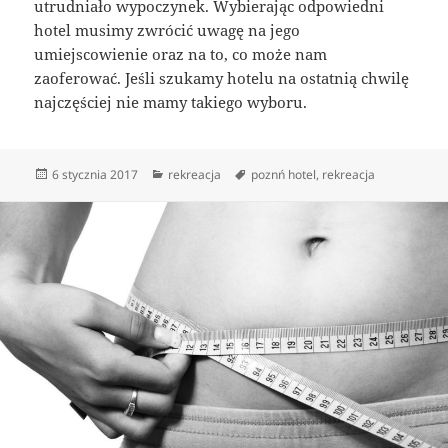
utrudniało wypoczynek. Wybierając odpowiedni
hotel musimy zwrócić uwagę na jego
umiejscowienie oraz na to, co może nam
zaoferować. Jeśli szukamy hotelu na ostatnią chwilę
najczęściej nie mamy takiego wyboru.
Data
Kategorie
Tagi
6 stycznia 2017
rekreacja
poznń hotel
,
rekreacja
publikacji