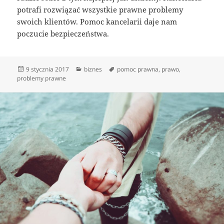
potrafi rozwiązać wszystkie prawne problemy
swoich klientów. Pomoc kancelarii daje nam
poczucie bezpieczeństwa.
Data
Kategorie
Tagi
9 stycznia 2017
biznes
pomoc prawna
,
prawo
,
publikacji
problemy prawne