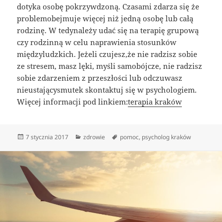
dotyka osobę pokrzywdzoną. Czasami zdarza się że
problemobejmuje więcej niż jedną osobę lub całą
rodzinę. W tedynależy udać się na terapię grupową
czy rodzinną w celu naprawienia stosunków
międzyludzkich. Jeżeli czujesz,że nie radzisz sobie
ze stresem, masz lęki, myśli samobójcze, nie radzisz
sobie zdarzeniem z przeszłości lub odczuwasz
nieustającysmutek skontaktuj się w psychologiem.
Więcej informacji pod linkiem:
terapia kraków
Data
Kategorie
Tagi
7 stycznia 2017
zdrowie
pomoc
,
psycholog kraków
publikacji