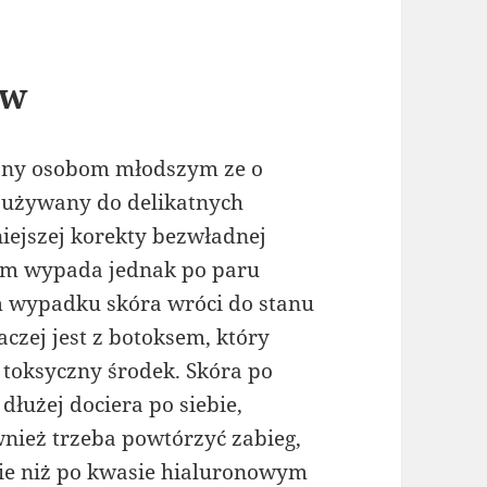
ów
cany osobom młodszym ze o
 używany do delikatnych
iejszej korekty bezwładnej
ym wypada jednak po paru
 wypadku skóra wróci do stanu
czej jest z botoksem, który
 toksyczny środek. Skóra po
łużej dociera po siebie,
wnież trzeba powtórzyć zabieg,
ie niż po kwasie hialuronowym