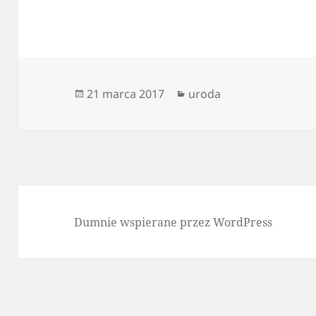
Data
Kategorie
21 marca 2017
uroda
publikacji
Dumnie wspierane przez WordPress