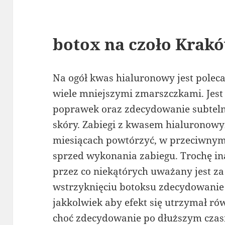
botox na czoło Krak
Na ogół kwas hialuronowy jest pole
wiele mniejszymi zmarszczkami. Jest
poprawek oraz zdecydowanie subteln
skóry. Zabiegi z kwasem hialuronow
miesiącach powtórzyć, w przeciwnym
sprzed wykonania zabiegu. Trochę ina
przez co niekątórych uważany jest za
wstrzyknięciu botoksu zdecydowanie d
jakkolwiek aby efekt się utrzymał ró
choć zdecydowanie po dłuższym czas