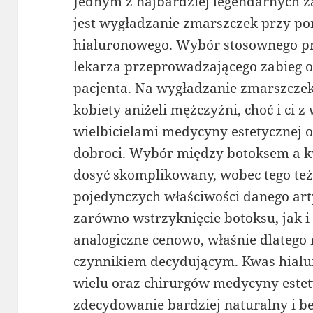
Jednym z najbardziej legendarnych 
jest wygładzanie zmarszczek przy p
hialuronowego. Wybór stosownego pr
lekarza przeprowadzającego zabieg
pacjenta. Na wygładzanie zmarszczek
kobiety aniżeli mężczyźni, choć i ci z
wielbicielami medycyny estetycznej o
dobroci. Wybór między botoksem a 
dosyć skomplikowany, wobec tego też
pojedynczych właściwości danego art
zarówno wstrzyknięcie botoksu, jak 
analogiczne cenowo, właśnie dlatego r
czynnikiem decydującym. Kwas hialu
wielu oraz chirurgów medycyny estety
zdecydowanie bardziej naturalny i be