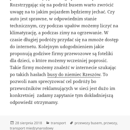
Rozstrzygając się na podróż busem warto zwrócić
uwagę na to jakim pojazdem będziemy jechać. Czy
auto jest sprawne, w odpowiednim stanie
technicznym, czy podczas upałów możemy liczyć na
klimatyzację, a podczas zimy na ogrzewanie. W
czasie długiej podróży przydać się na mmoże dostęp
do internetu. Kolejnym udogodnieniem jakie
proponują godziwe firmy przewozowe są foteliki
dla dzieci, o które możemy wcześniej poprosić.
Takie firmy możemy znaleźć w internecie szukając
po takich hasłach
busy do niemiec Rzeszów
. To
pozwoli nam sprecyzować cel podróży bo
przewoźników reklamujących w sieci jest dużo im
konkretniej zadamy zapytanie tym dokładniejszą
odpowiedź otrzymamy.
Data
Kategorie
Tagi
28 sierpnia 2018
transport
przewozy busem
,
przwozy
,
publikacji
transport miedzynarodowy