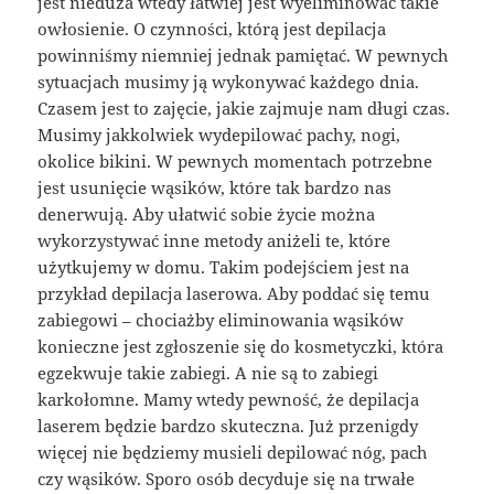
jest nieduża wtedy łatwiej jest wyeliminować takie
owłosienie. O czynności, którą jest depilacja
powinniśmy niemniej jednak pamiętać. W pewnych
sytuacjach musimy ją wykonywać każdego dnia.
Czasem jest to zajęcie, jakie zajmuje nam długi czas.
Musimy jakkolwiek wydepilować pachy, nogi,
okolice bikini. W pewnych momentach potrzebne
jest usunięcie wąsików, które tak bardzo nas
denerwują. Aby ułatwić sobie życie można
wykorzystywać inne metody aniżeli te, które
użytkujemy w domu. Takim podejściem jest na
przykład depilacja laserowa. Aby poddać się temu
zabiegowi – chociażby eliminowania wąsików
konieczne jest zgłoszenie się do kosmetyczki, która
egzekwuje takie zabiegi. A nie są to zabiegi
karkołomne. Mamy wtedy pewność, że depilacja
laserem będzie bardzo skuteczna. Już przenigdy
więcej nie będziemy musieli depilować nóg, pach
czy wąsików. Sporo osób decyduje się na trwałe