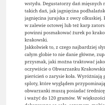
wstydu. Degustatorzy dań mięsnych m
takich dań, jak jagnięcina podhalańska
jagnięcina jurajska z owcy olkuskiej.
w zalewie octowej lub też karp zator
powinni posmakować żurek po krako
krakowski.
Jakkolwiek to, z czego najbardziej sł
całym globie to nie danie główne, zup
przysmak, jaki można traktować ja
oczywiście o Obwarzanku Krakowski
pierścień o zarysie koła. Wyróżniają
sploty, które wyglądem przypominają
obwarzanki muszą posiadać średnicę
i ważyć do 120 gramów. W większoś