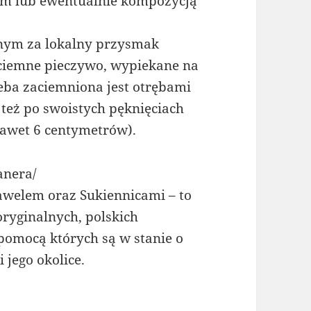
em lub ewentualnie kompozycją
nym za lokalny przysmak
o ciemne pieczywo, wypiekane na
eba zaciemniona jest otrębami
też po swoistych pęknięciach
nawet 6 centymetrów).
ccanera/
Wawelem oraz Sukiennicami – to
oryginalnych, polskich
pomocą których są w stanie o
jego okolice.