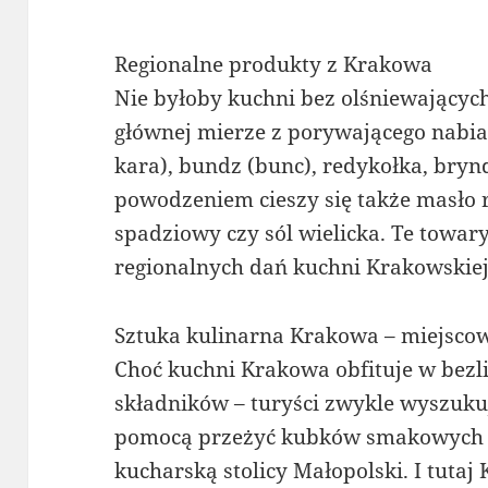
Regionalne produkty z Krakowa
Nie byłoby kuchni bez olśniewającyc
głównej mierze z porywającego nabiał
kara), bundz (bunc), redykołka, bry
powodzeniem cieszy się także masło 
spadziowy czy sól wielicka. Te towar
regionalnych dań kuchni Krakowskiej
Sztuka kulinarna Krakowa – miejscow
Choć kuchni Krakowa obfituje w bezl
składników – turyści zwykle wyszuku
pomocą przeżyć kubków smakowych z
kucharską stolicy Małopolski. I tut