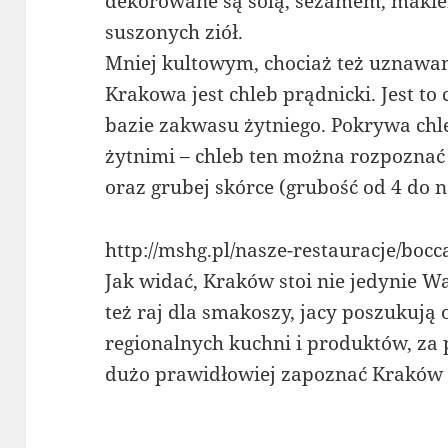
dekorowane są solą, sezamem, maki
suszonych ziół.
Mniej kultowym, chociaż też uznawa
Krakowa jest chleb prądnicki. Jest t
bazie zakwasu żytniego. Pokrywa chl
żytnimi – chleb ten można rozpoznać 
oraz grubej skórce (grubość od 4 do 
http://mshg.pl/nasze-restauracje/bo
Jak widać, Kraków stoi nie jedynie 
też raj dla smakoszy, jacy poszukują 
regionalnych kuchni i produktów, za 
dużo prawidłowiej zapoznać Kraków i 