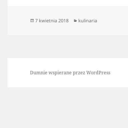
Data
Kategorie
7 kwietnia 2018
kulinaria
publikacji
Dumnie wspierane przez WordPress