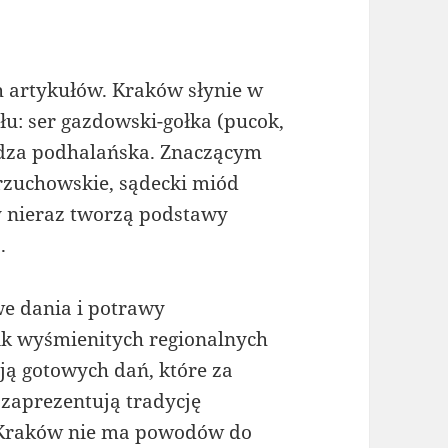
h artykułów. Kraków słynie w
u: ser gazdowski-gołka (pucok,
ndza podhalańska. Znaczącym
rzuchowskie, sądecki miód
y nieraz tworzą podstawy
.
e dania i potrawy
ik wyśmienitych regionalnych
ją gotowych dań, które za
aprezentują tradycję
aj Kraków nie ma powodów do