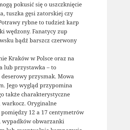
ogą pokusić się o uszczknięcie
, tuszka gęsi zatorskiej czy
 Potrawy rybne to tudzież karp
ski wędzony. Fanatycy zup
wsku bądź barszcz czerwony
ynie Kraków w Polsce oraz na
a lub przystawka – to
ko deserowy przysmak. Mowa
m. Jego wygląd przypomina
 go także charakterystyczne
 warkocz. Oryginalne
 pomiędzy 12 a 17 centymetrów
ci wypadków obwarzanki