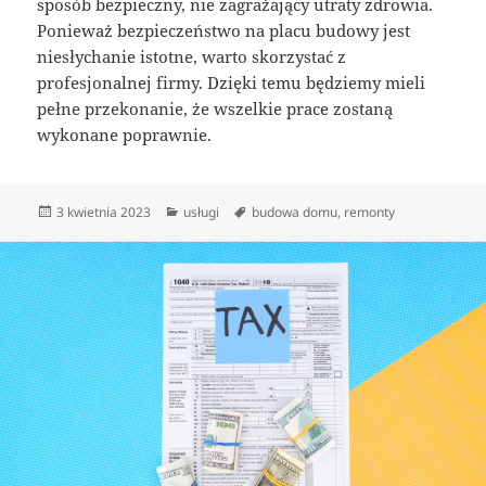
sposób bezpieczny, nie zagrażający utraty zdrowia.
Ponieważ bezpieczeństwo na placu budowy jest
niesłychanie istotne, warto skorzystać z
profesjonalnej firmy. Dzięki temu będziemy mieli
pełne przekonanie, że wszelkie prace zostaną
wykonane poprawnie.
Data
Kategorie
Tagi
3 kwietnia 2023
usługi
budowa domu
,
remonty
publikacji