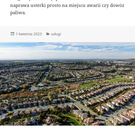
naprawa usterki prosto na miejscu awarii czy dowóz
paliwa.
Data
Kategorie
1 kwietnia 2023
usługi
publikacji