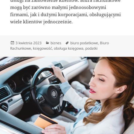
mogą być zarówno małymi jednoosobowymi
firmami, jak i dużymi korporacjami, obsługującymi
wiele klientów jednocześnie.
Data
Kategorie
Tagi
3 kwietnia 2023
biznes
biuro podatkowe
,
Biuro
publikacji
Rachunkowe
,
księgowość
,
obsługa księgowa
,
podatki