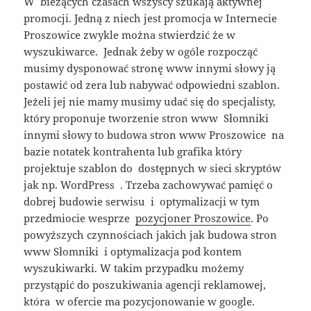
W bieżących czasach wszyscy szukają aktywnej
promocji. Jedną z niech jest promocja w Internecie
Proszowice zwykle można stwierdzić że w
wyszukiwarce. Jednak żeby w ogóle rozpocząć
musimy dysponować stronę www innymi słowy ją
postawić od zera lub nabywać odpowiedni szablon.
Jeżeli jej nie mamy musimy udać się do specjalisty,
który proponuje tworzenie stron www Słomniki
innymi słowy to budowa stron www Proszowice na
bazie notatek kontrahenta lub grafika który
projektuje szablon do dostępnych w sieci skryptów
jak np. WordPress . Trzeba zachowywać pamięć o
dobrej budowie serwisu i optymalizacji w tym
przedmiocie wesprze
pozycjoner Proszowice
. Po
powyższych czynnościach jakich jak budowa stron
www Słomniki i optymalizacja pod kontem
wyszukiwarki. W takim przypadku możemy
przystąpić do poszukiwania agencji reklamowej,
która w ofercie ma pozycjonowanie w google.