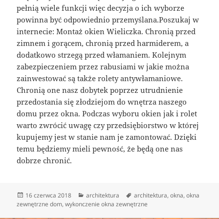
pełnią wiele funkcji więc decyzja o ich wyborze
powinna być odpowiednio przemyślana.Poszukaj w
internecie: Montaż okien Wieliczka. Chronią przed
zimnem i gorącem, chronią przed harmiderem, a
dodatkowo strzegą przed włamaniem. Kolejnym
zabezpieczeniem przez rabusiami w jakie można
zainwestować są także rolety antywłamaniowe.
Chronią one nasz dobytek poprzez utrudnienie
przedostania się złodziejom do wnętrza naszego
domu przez okna. Podczas wyboru okien jak i rolet
warto zwrócić uwagę czy przedsiębiorstwo w której
kupujemy jest w stanie nam je zamontować. Dzięki
temu będziemy mieli pewność, że będą one nas
dobrze chronić.
Data
Kategorie
Tagi
16 czerwca 2018
architektura
architektura
,
okna
,
okna
publikacji
zewnętrzne dom
,
wykonczenie okna zewnętrzne