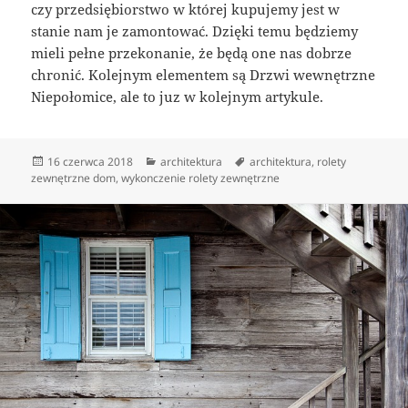
czy przedsiębiorstwo w której kupujemy jest w
stanie nam je zamontować. Dzięki temu będziemy
mieli pełne przekonanie, że będą one nas dobrze
chronić. Kolejnym elementem są Drzwi wewnętrzne
Niepołomice, ale to juz w kolejnym artykule.
Data
Kategorie
Tagi
16 czerwca 2018
architektura
architektura
,
rolety
publikacji
zewnętrzne dom
,
wykonczenie rolety zewnętrzne