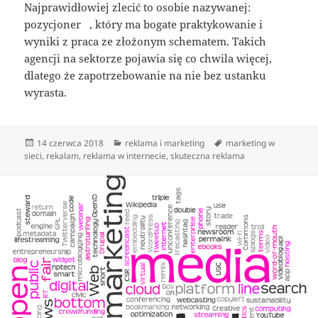
Najprawidłowiej zlecić to osobie nazywanej:
pozycjoner , który ma bogate praktykowanie i
wyniki z praca ze złożonym schematem. Takich
agencji na sektorze pojawia się co chwila więcej,
dlatego że zapotrzebowanie na nie bez ustanku
wyrasta.
Data
Kategorie
Tagi
14 czerwca 2018
reklama i marketing
marketing w
publikacji
sieci
,
rekalam
,
reklama w internecie
,
skuteczna reklama