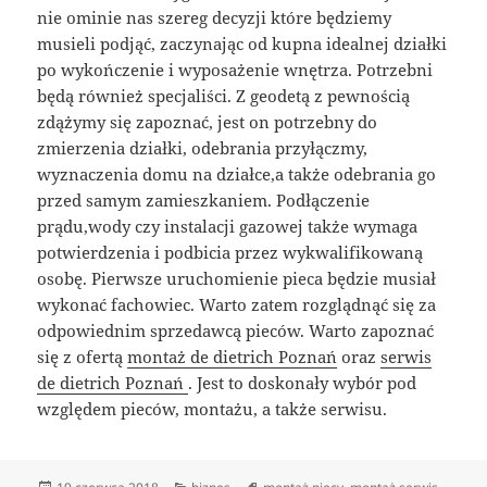
nie ominie nas szereg decyzji które będziemy
musieli podjąć, zaczynając od kupna idealnej działki
po wykończenie i wyposażenie wnętrza. Potrzebni
będą również specjaliści. Z geodetą z pewnością
zdążymy się zapoznać, jest on potrzebny do
zmierzenia działki, odebrania przyłączmy,
wyznaczenia domu na działce,a także odebrania go
przed samym zamieszkaniem. Podłączenie
prądu,wody czy instalacji gazowej także wymaga
potwierdzenia i podbicia przez wykwalifikowaną
osobę. Pierwsze uruchomienie pieca będzie musiał
wykonać fachowiec. Warto zatem rozglądnąć się za
odpowiednim sprzedawcą pieców. Warto zapoznać
się z ofertą
montaż de dietrich Poznań
oraz
serwis
de dietrich Poznań
. Jest to doskonały wybór pod
względem pieców, montażu, a także serwisu.
Data
Kategorie
Tagi