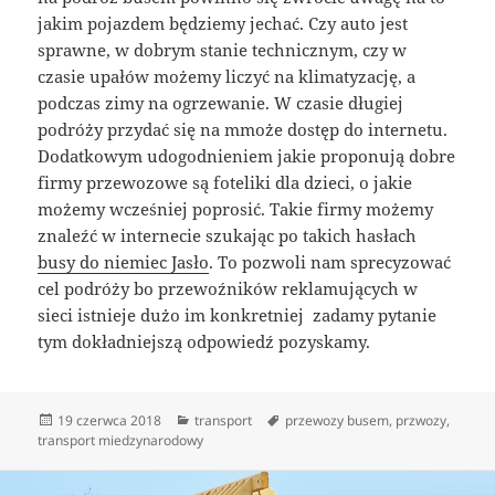
jakim pojazdem będziemy jechać. Czy auto jest
sprawne, w dobrym stanie technicznym, czy w
czasie upałów możemy liczyć na klimatyzację, a
podczas zimy na ogrzewanie. W czasie długiej
podróży przydać się na mmoże dostęp do internetu.
Dodatkowym udogodnieniem jakie proponują dobre
firmy przewozowe są foteliki dla dzieci, o jakie
możemy wcześniej poprosić. Takie firmy możemy
znaleźć w internecie szukając po takich hasłach
busy do niemiec Jasło
. To pozwoli nam sprecyzować
cel podróży bo przewoźników reklamujących w
sieci istnieje dużo im konkretniej zadamy pytanie
tym dokładniejszą odpowiedź pozyskamy.
Data
Kategorie
Tagi
19 czerwca 2018
transport
przewozy busem
,
przwozy
,
publikacji
transport miedzynarodowy