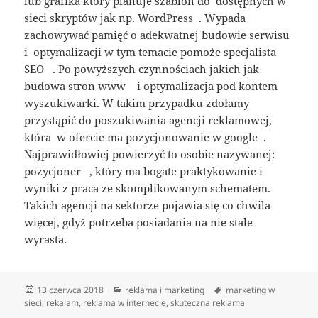
lub grafika który planuje szablon do dostępnych w
sieci skryptów jak np. WordPress . Wypada
zachowywać pamięć o adekwatnej budowie serwisu
i optymalizacji w tym temacie pomoże specjalista
SEO . Po powyższych czynnościach jakich jak
budowa stron www i optymalizacja pod kontem
wyszukiwarki. W takim przypadku zdołamy
przystąpić do poszukiwania agencji reklamowej,
która w ofercie ma pozycjonowanie w google .
Najprawidłowiej powierzyć to osobie nazywanej:
pozycjoner , który ma bogate praktykowanie i
wyniki z praca ze skomplikowanym schematem.
Takich agencji na sektorze pojawia się co chwila
więcej, gdyż potrzeba posiadania na nie stale
wyrasta.
Data
Kategorie
Tagi
13 czerwca 2018
reklama i marketing
marketing w
publikacji
sieci
,
rekalam
,
reklama w internecie
,
skuteczna reklama