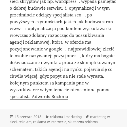
sieci skryptów jak np. wordpress . wypada pamiętać
o dobrej budowie serwisu i optymalizacji w tym
przedmiocie odciąży specjalista seo . po
powyższych czynnościach jakich jak budowa stron
www i optymalizacja pod kontem wyszukiwarki.
wówczas zdołamy rozpocząć do poszukiwania
agencji reklamowej, która w ofercie ma
pozycjonowanie w google . najprawidłowiej zlecić
to osobie nazywanej: pozycjoner , który ma bogate
doświadczanie i wyniki z praca ze skomplikowanym
schematem. takich agencji na rynku pojawia się co
chwila więcej, gdyż popyt na nie stale wyrasta.
kolejnym punktem sa kampania pne w
wyszukiwarce w tym temacie nieoceniona pomoc
specjalista Adwords Bochnia
Data
Kategorie
Tagi
15 czerwca 2018
reklama i marketing
marketing w
publikacji
sieci
,
rekalam
,
reklama w internecie
,
skuteczna reklama