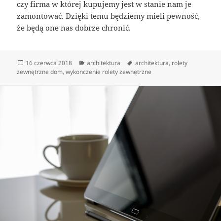
czy firma w której kupujemy jest w stanie nam je
zamontować. Dzięki temu będziemy mieli pewność,
że będą one nas dobrze chronić.
Data
Kategorie
Tagi
16 czerwca 2018
architektura
architektura
,
rolety
publikacji
zewnętrzne dom
,
wykonczenie rolety zewnętrzne