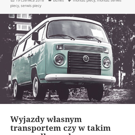
19 czerwca 2018
biznes
montaż piecy
,
montaż serwis
publikacji
piecy
,
serwis piecy
Wyjazdy własnym
transportem czy w takim