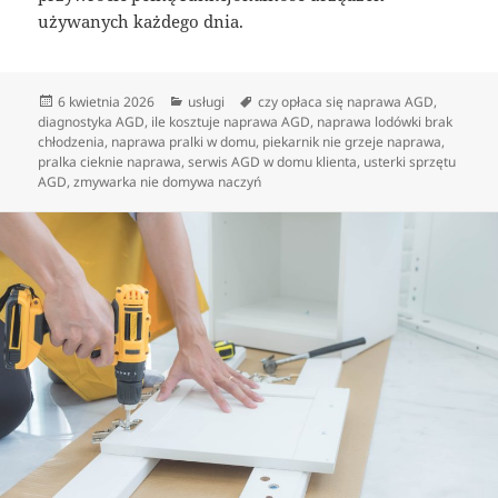
używanych każdego dnia.
Data
Kategorie
Tagi
6 kwietnia 2026
usługi
czy opłaca się naprawa AGD
,
publikacji
diagnostyka AGD
,
ile kosztuje naprawa AGD
,
naprawa lodówki brak
chłodzenia
,
naprawa pralki w domu
,
piekarnik nie grzeje naprawa
,
pralka cieknie naprawa
,
serwis AGD w domu klienta
,
usterki sprzętu
AGD
,
zmywarka nie domywa naczyń