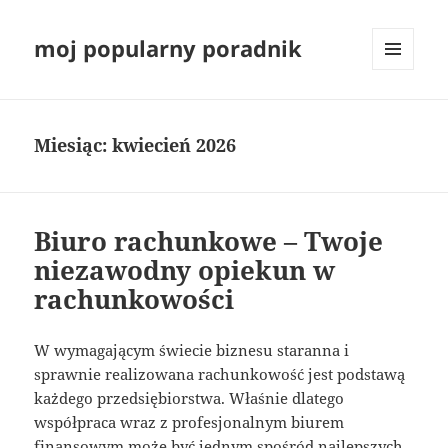
moj popularny poradnik
MENU
I
WIDGETY
Miesiąc:
kwiecień 2026
Biuro rachunkowe – Twoje
niezawodny opiekun w
rachunkowości
W wymagającym świecie biznesu staranna i
sprawnie realizowana rachunkowość jest podstawą
każdego przedsiębiorstwa. Właśnie dlatego
współpraca wraz z profesjonalnym biurem
finansowym może być jednym spośród najlepszych