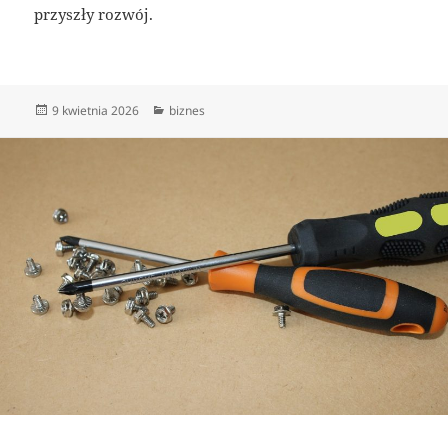
przyszły rozwój.
Data
Kategorie
9 kwietnia 2026
biznes
publikacji